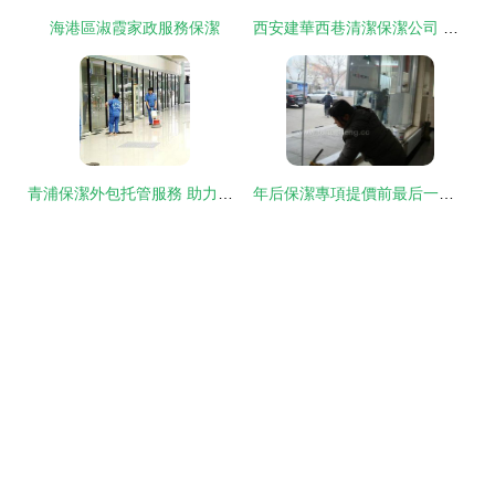
海港區淑霞家政服務保潔
西安建華西巷清潔保潔公司 為學校、辦公及企業提供東、西、北郊全覆蓋服務
青浦保潔外包托管服務 助力企業輕松解決日常保潔難題
年后保潔專項提價前最后一次”！愛家保潔年前火爆預定中